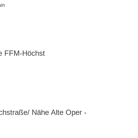
ain
ne FFM-Höchst
chstraße/ Nähe Alte Oper -